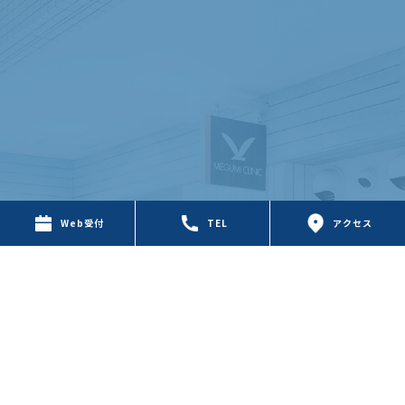
〒650-0046 兵庫県神戸市中央区港島中町3-1-2
Web受付
TEL
アクセス
神戸東急ポートアベニュー
診療時間
月
火
水
木
金
土
日
9:00 - 13:00
●
●
●
●
●
●
−
16:00 - 19:00
●
●
−
●
●
−
−